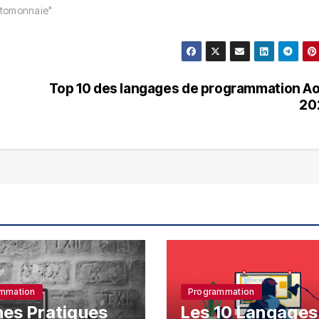
ptomonnaie"
Top 10 des langages de programmation A
20
mmation
Programmation
es Pratiques
Les 10 Langages