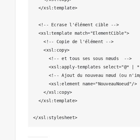
  </xsl:template>

  <!-- Ecrase l'élément cible -->

  <xsl:template match="ElementCible">

    <!-- Copie de l'élément -->

    <xsl:copy>

      <!-- et tous ses sous nœuds  -->

      <xsl:apply-templates select="@* | *"/>

      <!-- Ajout du nouveau nœud (ou n'importe quel autre action ) -->

      <xsl:element name="NouveauNoeud"/>

    </xsl:copy>

  </xsl:template>

</xsl:stylesheet>