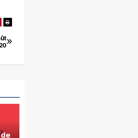
oût
20
 de