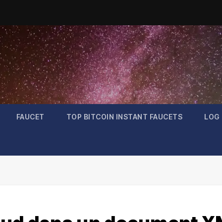
FAUCET
TOP BITCOIN INSTANT FAUCETS
LOG 
Bitcoin
$64,364.89
Litecoin
$45.40
-0.62%
0.31%
BTC
LTC