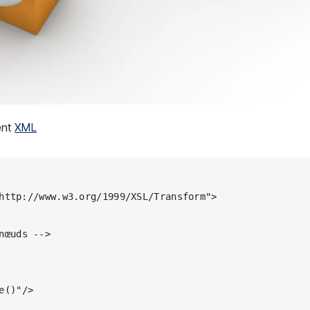
ent
XML
http://www.w3.org/1999/XSL/Transform">
