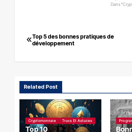
Dans "Cry
Top 5 des bonnes pratiques de
Navigation
développement
de
l’article
Related Post
Cryptomonnaie
Trucs Et Astuces
Progra
Top 10
Bonn