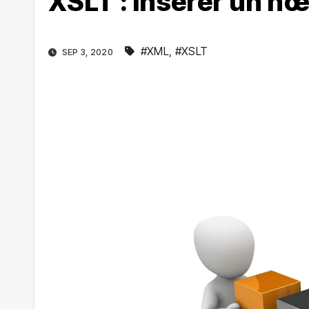
XSLT : Insérer un 
#XML
,
#XSLT
SEP 3, 2020