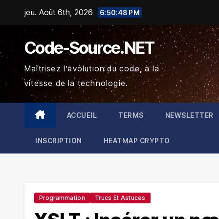
Skip
jeu. Août 6th, 2026
6:50:49 PM
to
content
Code-Source.NET
Maîtrisez l’évolution du code, à la
vitesse de la technologie.
ACCUEIL
TERMS
NEWSLETTER
INSCRIPTION
HEATMAP CRYPTO
Programmation
Trucs Et Astuces