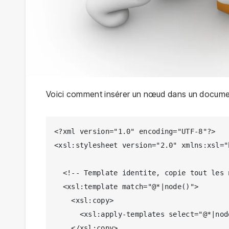
Voici comment insérer un nœud dans un docum
<?xml version="1.0" encoding="UTF-8"?>

<xsl:stylesheet version="2.0" xmlns:xsl="
  <!-- Template identite, copie tout les nœuds -->

  <xsl:template match="@*|node()">

    <xsl:copy>

      <xsl:apply-templates select="@*|node()"/>

    </xsl:copy>
