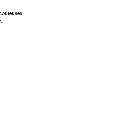
s coûteuses.
s.