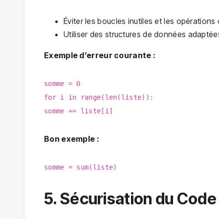
Éviter les boucles inutiles et les opération
Utiliser des structures de données adaptée
Exemple d’erreur courante :
somme = 0
for i in range(len(liste)):
somme += liste[i]
Bon exemple :
somme = sum(liste)
5. Sécurisation du Code