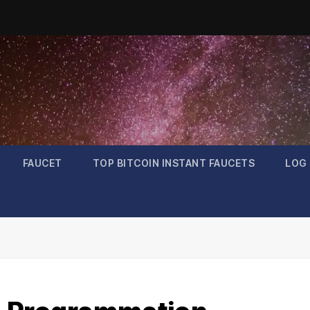
FAUCET
TOP BITCOIN INSTANT FAUCETS
LOG 
XRP
$1.04
Dogecoin
$0.070924
1.94%
1.63%
XRP
DOGE