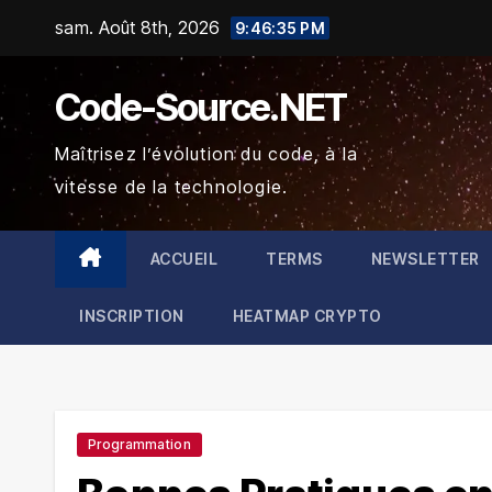
Skip
sam. Août 8th, 2026
9:46:36 PM
to
content
Code-Source.NET
Maîtrisez l’évolution du code, à la
vitesse de la technologie.
ACCUEIL
TERMS
NEWSLETTER
INSCRIPTION
HEATMAP CRYPTO
Programmation
Bitcoin
$65,003.66
Litecoin
$46.04
0.02%
1.03%
BTC
LTC