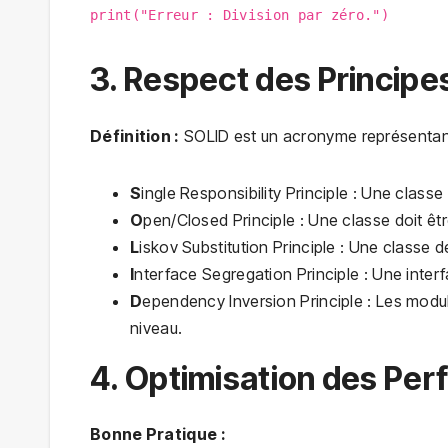
print("Erreur : Division par zéro.")
3. Respect des Principe
Définition :
SOLID est un acronyme représentant
S
ingle Responsibility Principle : Une classe
O
pen/Closed Principle : Une classe doit êt
L
iskov Substitution Principle : Une classe 
I
nterface Segregation Principle : Une inter
D
ependency Inversion Principle : Les mod
niveau.
4. Optimisation des Pe
Bonne Pratique :