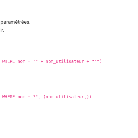
s paramétrées.
r.
 WHERE nom = '" + nom_utilisateur + "'")
 WHERE nom = ?", (nom_utilisateur,))