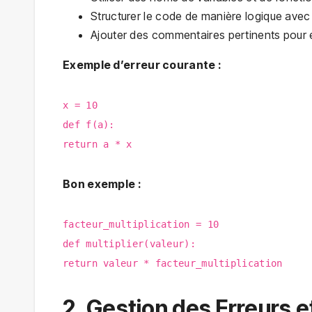
Structurer le code de manière logique avec 
Ajouter des commentaires pertinents pour e
Exemple d’erreur courante :
x = 10
def f(a):
return a * x
Bon exemple :
facteur_multiplication = 10
def multiplier(valeur):
return valeur * facteur_multiplication
2. Gestion des Erreurs 