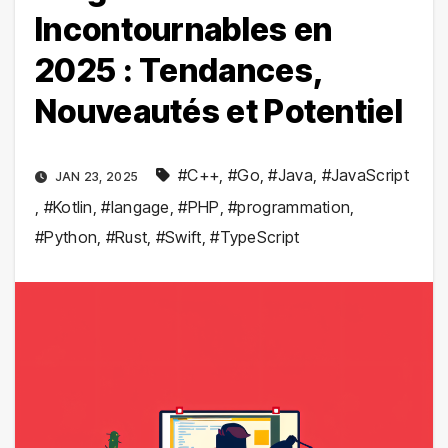
Incontournables en
2025 : Tendances,
Nouveautés et Potentiel
#C++
,
#Go
,
#Java
,
#JavaScript
JAN 23, 2025
,
#Kotlin
,
#langage
,
#PHP
,
#programmation
,
#Python
,
#Rust
,
#Swift
,
#TypeScript