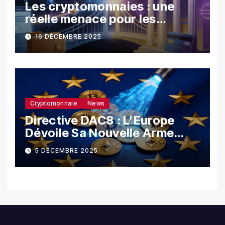
Les cryptomonnaies : une
réelle menace pour les
banques ?
16 DÉCEMBRE 2025
Cryptomonnaie
News
Directive DAC8 : L’Europe
Dévoile Sa Nouvelle Arme
Contre La Fraude Fiscale
5 DÉCEMBRE 2025
Crypto