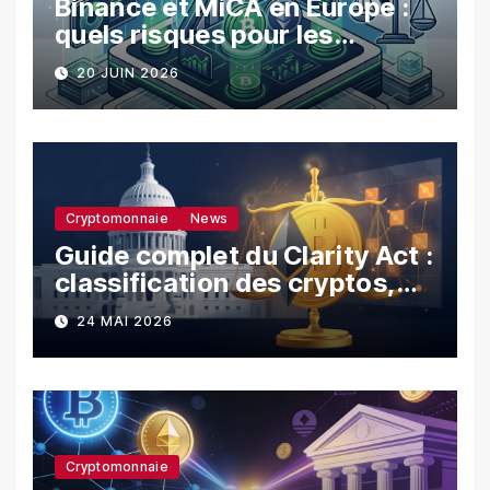
Binance et MiCA en Europe :
quels risques pour les
utilisateurs ?
20 JUIN 2026
Cryptomonnaie
News
Guide complet du Clarity Act :
classification des cryptos,
SEC vs CFTC, et impacts sur
24 MAI 2026
les investisseurs
Cryptomonnaie