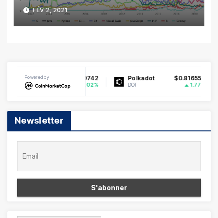
FÉV 2, 2021
$0.199742
Powered by
Polkadot
$0.816550
Polygon (prev.
1.02%
1.77%
DOT
POL
Newsletter