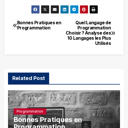
Bonnes Pratiques en
Quel Langage de
Navigation
Programmation
Programmation
Choisir ? Analyse des
de
10 Langages les Plus
Utilisés
l’article
Related Post
Programmation
Bonnes Pratiques en
Programmation