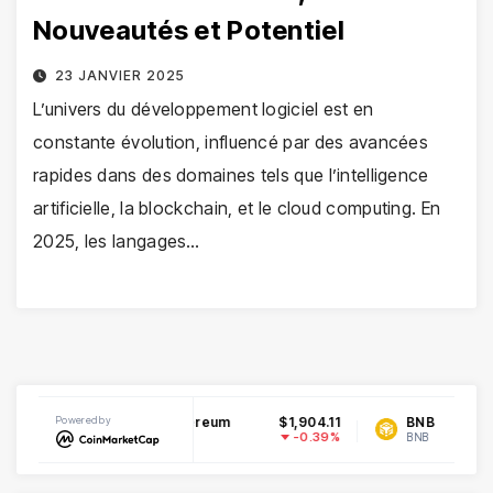
Nouveautés et Potentiel
23 JANVIER 2025
L’univers du développement logiciel est en
constante évolution, influencé par des avancées
rapides dans des domaines tels que l’intelligence
artificielle, la blockchain, et le cloud computing. En
2025, les langages…
069287
Powered by
Ethereum
$1,904.11
BNB
$5
-0.76%
-0.39%
ETH
BNB