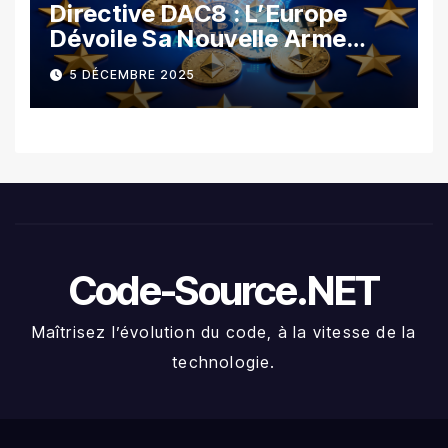
Directive DAC8 : L’Europe
Dévoile Sa Nouvelle Arme
Contre La Fraude Fiscale
5 DÉCEMBRE 2025
Crypto
Code-Source.NET
Maîtrisez l’évolution du code, à la vitesse de la
technologie.