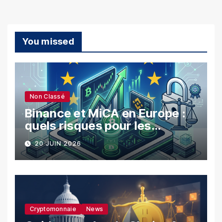
You missed
Non Classé
Binance et MiCA en Europe :
quels risques pour les
utilisateurs ?
20 JUIN 2026
Cryptomonnaie
News