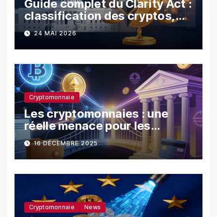
Guide complet du Clarity Act :
classification des cryptos,
SEC vs CFTC, et impacts sur
24 MAI 2026
les investisseurs
Cryptomonnaie
Les cryptomonnaies : une
réelle menace pour les
banques ?
16 DÉCEMBRE 2025
Cryptomonnaie
News