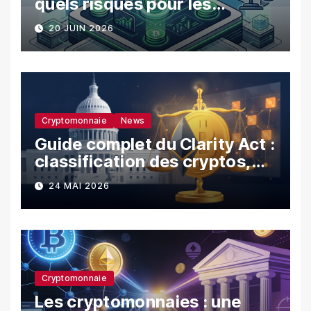
quels risques pour les
utilisateurs ?
20 JUIN 2026
Cryptomonnaie
News
Guide complet du Clarity Act :
classification des cryptos,
SEC vs CFTC, et impacts sur
24 MAI 2026
les investisseurs
Cryptomonnaie
Les cryptomonnaies : une