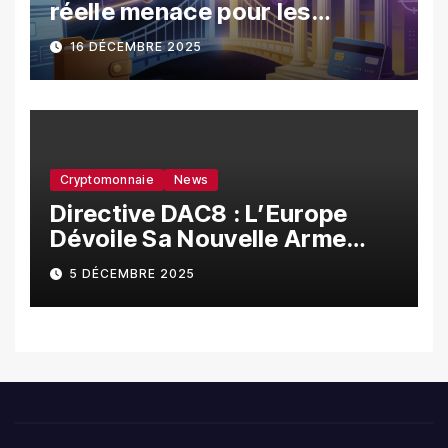
réelle menace pour les
banques ?
16 DÉCEMBRE 2025
Cryptomonnaie
News
Directive DAC8 : L’Europe
Dévoile Sa Nouvelle Arme
Contre La Fraude Fiscale
5 DÉCEMBRE 2025
Crypto