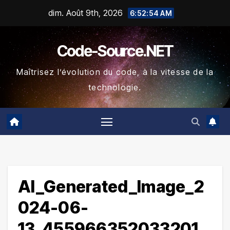
Skip
dim. Août 9th, 2026
6:52:54 AM
to
content
Code-Source.NET
Maîtrisez l’évolution du code, à la vitesse de la
technologie.
AI_Generated_Image_2
024-06-
13_455966352033201