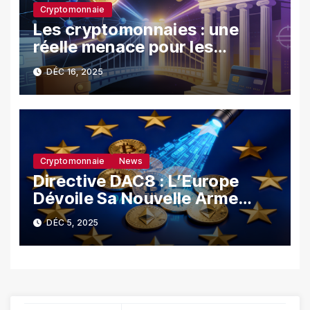
Cryptomonnaie
Les cryptomonnaies : une
réelle menace pour les
banques ?
DÉC 16, 2025
Cryptomonnaie
News
Directive DAC8 : L’Europe
Dévoile Sa Nouvelle Arme
Contre La Fraude Fiscale
DÉC 5, 2025
Crypto