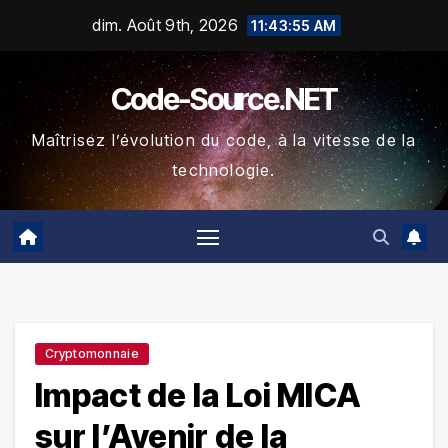
Skip
dim. Août 9th, 2026
11:43:56 AM
to
content
Code-Source.NET
Maîtrisez l’évolution du code, à la vitesse de la
technologie.
Cryptomonnaie
Impact de la Loi MICA
sur l’Avenir de la