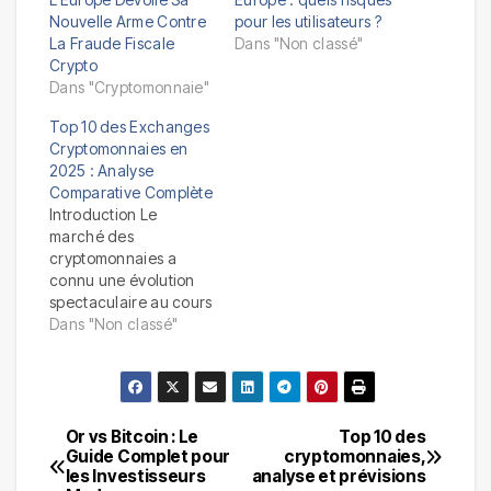
Nouvelle Arme Contre
pour les utilisateurs ?
La Fraude Fiscale
Dans "Non classé"
Crypto
Dans "Cryptomonnaie"
Top 10 des Exchanges
Cryptomonnaies en
2025 : Analyse
Comparative Complète
Introduction Le
marché des
cryptomonnaies a
connu une évolution
spectaculaire au cours
de la dernière
Dans "Non classé"
décennie, passant
d’un secteur de niche
à une industrie de
plusieurs trillions de
dollars. En 2025, le
Or vs Bitcoin : Le
Top 10 des
Navigation
paysage des
Guide Complet pour
cryptomonnaies,
les Investisseurs
analyse et prévisions
exchanges de