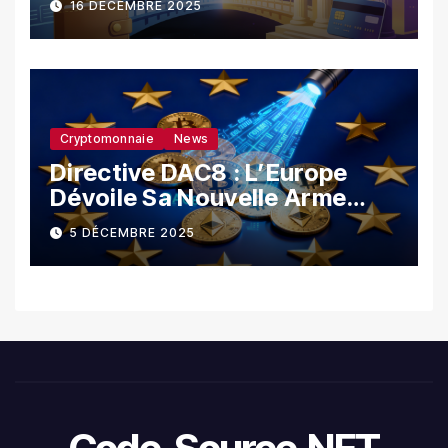
16 DÉCEMBRE 2025
Cryptomonnaie
News
Directive DAC8 : L’Europe
Dévoile Sa Nouvelle Arme
Contre La Fraude Fiscale
5 DÉCEMBRE 2025
Crypto