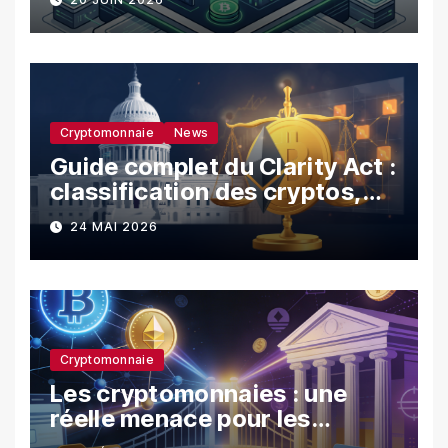
Cryptomonnaie
News
Guide complet du Clarity Act :
classification des cryptos,
SEC vs CFTC, et impacts sur
24 MAI 2026
les investisseurs
Cryptomonnaie
Les cryptomonnaies : une
réelle menace pour les
banques ?