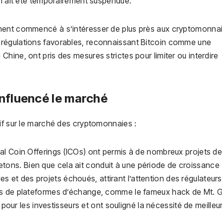
on ait été temporairement suspendue.
ment commencé à s’intéresser de plus près aux cryptomonnai
régulations favorables, reconnaissant Bitcoin comme une
hine, ont pris des mesures strictes pour limiter ou interdire
nfluencé le marché
if sur le marché des cryptomonnaies :
tial Coin Offerings (ICOs) ont permis à de nombreux projets d
etons. Bien que cela ait conduit à une période de croissance
s et des projets échoués, attirant l’attention des régulateurs
s de plateformes d’échange, comme le fameux hack de Mt. 
our les investisseurs et ont souligné la nécessité de meilleu