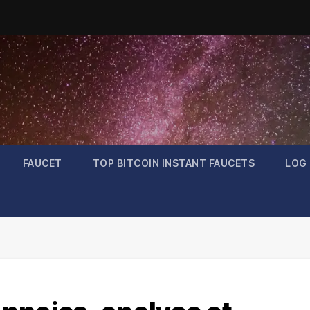
FAUCET
TOP BITCOIN INSTANT FAUCETS
LOG 
Bitcoin
$64,252.44
Litecoin
$45.4
-0.41%
0.98
BTC
LTC