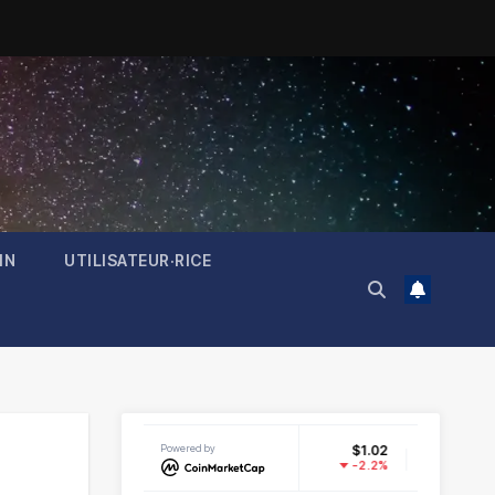
IN
UTILISATEUR·RICE
2
XRP
Powered by
$1.02
Dogecoin
$0.069032
%
-2.2%
-0.79%
XRP
DOGE