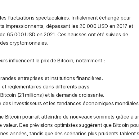
des fluctuations spectaculaires. Initialement échangé pour
ets impressionnants, dépassant les 20 000 USD en 2017 et
s de 65 000 USD en 2021. Ces hausses ont été suivies de
té des cryptomonnaies.
eurs influencent le prix de Bitcoin, notamment :
grandes entreprises et institutions financières.
s et réglementaires dans différents pays.
 Bitcoin (21 millions) et la demande croissante.
e des investisseurs et les tendances économiques mondiales
ue Bitcoin pourrait atteindre de nouveaux sommets grâce à u
e valeur. Des prévisions optimistes suggèrent que Bitcoin pour
es années, tandis que des scénarios plus prudents tablent 