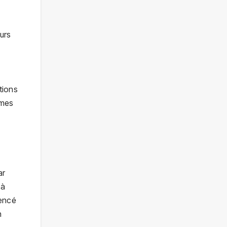
urs
tions
mmes
ar
 à
mencé
n