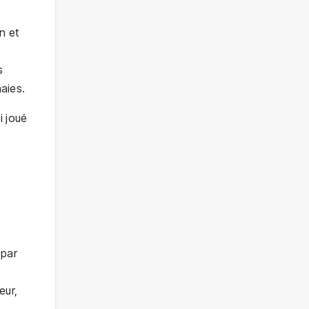
n et
s
aies.
i joué
 par
eur,