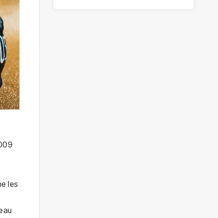
2009
me les
seau