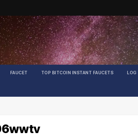
FAUCET
TOP BITCOIN INSTANT FAUCETS
LOG 
106wwtv
Bitcoin
$64,958.66
1.04%
BTC