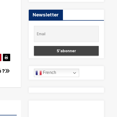
Newsletter
é ?
French