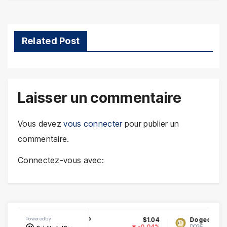
l’article
Related Post
Laisser un commentaire
Vous devez
vous connecter
pour publier un
commentaire.
Connectez-vous avec:
$46.41
Powered by
XRP
$1.04
Dogecoin
$0.
1.42%
-0.04%
XRP
DOGE