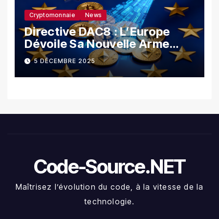
Cryptomonnaie
News
Directive DAC8 : L’Europe
Dévoile Sa Nouvelle Arme
Contre La Fraude Fiscale
5 DÉCEMBRE 2025
Crypto
Code-Source.NET
Maîtrisez l’évolution du code, à la vitesse de la
technologie.