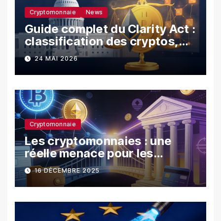
Cryptomonnaie
News
Guide complet du Clarity Act :
classification des cryptos,
SEC vs CFTC, et impacts sur
24 MAI 2026
les investisseurs
Cryptomonnaie
Les cryptomonnaies : une
réelle menace pour les
banques ?
16 DÉCEMBRE 2025