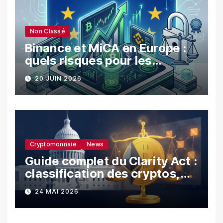
Non Classé
Binance et MiCA en Europe :
quels risques pour les
utilisateurs ?
20 JUIN 2026
Cryptomonnaie
News
Guide complet du Clarity Act :
classification des cryptos,
SEC vs CFTC, et impacts sur
24 MAI 2026
les investisseurs