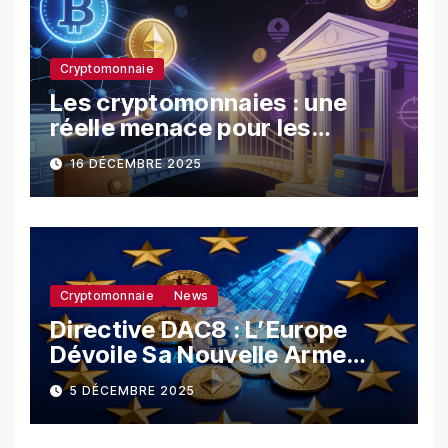
Cryptomonnaie
Les cryptomonnaies : une
réelle menace pour les
banques ?
16 DÉCEMBRE 2025
Cryptomonnaie
News
Directive DAC8 : L’Europe
Dévoile Sa Nouvelle Arme
Contre La Fraude Fiscale
5 DÉCEMBRE 2025
Crypto