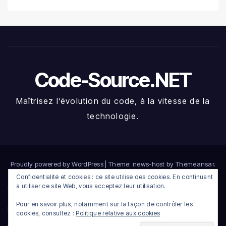
Code-Source.NET
Maîtrisez l’évolution du code, à la vitesse de la
technologie.
Proudly powered by WordPress
|
Theme: news-host by
Themeansar
.
Confidentialité et cookies : ce site utilise des cookies. En continuant
à utiliser ce site Web, vous acceptez leur utilisation.
Home
Compte
Connexion
Déconnexion
Heatmap crypto du jour
Pour en savoir plus, notamment sur la façon de contrôler les
Inscription
Membres
Newsletter
Réinitialisation du mot de passe
Terms
cookies, consultez :
Politique relative aux cookies