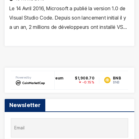
Le 14 Avril 2016, Microsoft a publié la version 1.0 de
Visual Studio Code. Depuis son lancement initial il y
a un an, 2 millions de développeurs ont installé VS…
69366
Powered by
Ethereum
$1,908.70
BNB
$58
0.67%
-0.15%
ETH
BNB
Newsletter