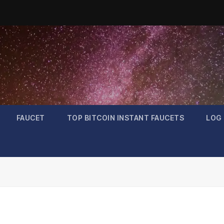
FAUCET
TOP BITCOIN INSTANT FAUCETS
LOG 
Bitcoin
$64,665.27
0.85%
BTC