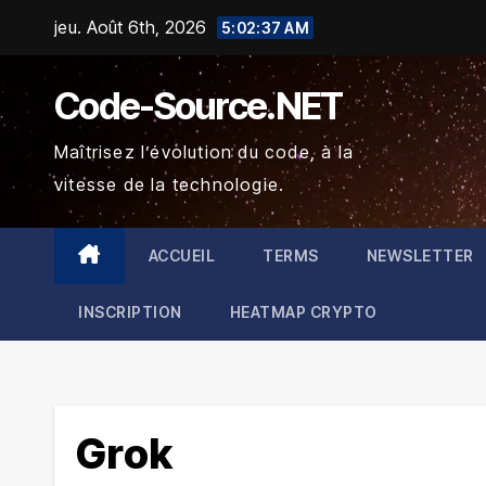
Skip
jeu. Août 6th, 2026
5:02:38 AM
to
content
Code-Source.NET
Maîtrisez l’évolution du code, à la
vitesse de la technologie.
ACCUEIL
TERMS
NEWSLETTER
INSCRIPTION
HEATMAP CRYPTO
Grok