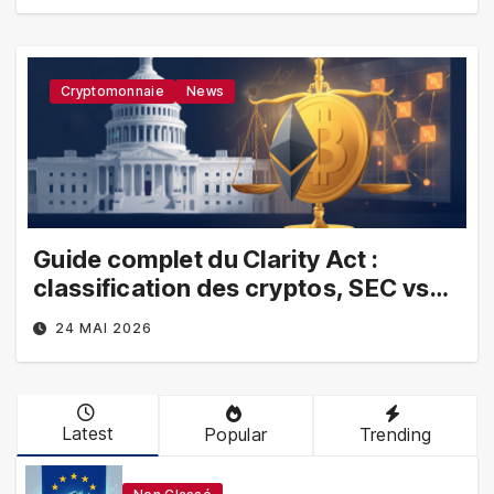
Cryptomonnaie
News
Guide complet du Clarity Act :
classification des cryptos, SEC vs
CFTC, et impacts sur les
24 MAI 2026
investisseurs
Latest
Popular
Trending