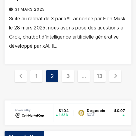
31 MARS 2025
Suite au rachat de X par xAI, annoncé par Elon Musk
le 28 mars 2025, nous avons posé des questions à
Grok, chatbot d’intelligence artificielle générative
développé par xAI. Il…
Pagination
1
2
3
…
13
des
publications
Powered by
$1.04
Dogecoin
$0.070269
Ethereu
1.83%
1.87%
DOGE
ETH