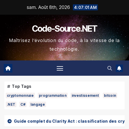
Skip
sam. Août 8th, 2026
4:07:02 AM
to
content
Code-Source.NET
Maîtrisez l’évolution du code, à la vitesse de la
technologie.
Top Tags
cryptomonnaie
programmation
investissement
bitcoin
.NET
C#
langage
complet du Clarity Act : classification des cryptos, SEC vs C