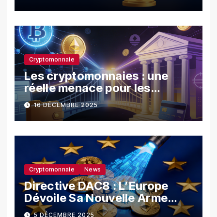
les investisseurs
Cryptomonnaie
Les cryptomonnaies : une
réelle menace pour les
banques ?
16 DÉCEMBRE 2025
Cryptomonnaie
News
Directive DAC8 : L’Europe
Dévoile Sa Nouvelle Arme
Contre La Fraude Fiscale
5 DÉCEMBRE 2025