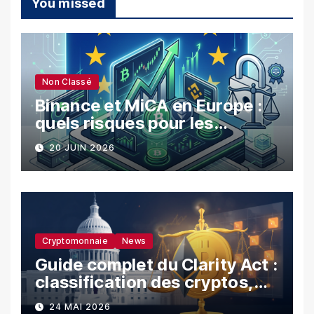
You missed
Non Classé
Binance et MiCA en Europe :
quels risques pour les
utilisateurs ?
20 JUIN 2026
Cryptomonnaie
News
Guide complet du Clarity Act :
classification des cryptos,
SEC vs CFTC, et impacts sur
24 MAI 2026