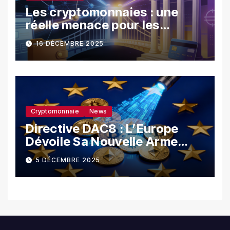
Les cryptomonnaies : une
réelle menace pour les
banques ?
16 DÉCEMBRE 2025
Cryptomonnaie
News
Directive DAC8 : L’Europe
Dévoile Sa Nouvelle Arme
Contre La Fraude Fiscale
5 DÉCEMBRE 2025
Crypto