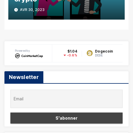
AVR 30, 2023
XRP
Powered by
$1.04
Dogecoin
$0.070015
-0.6%
2.14%
XRP
DOGE
Newsletter