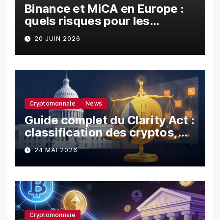
Binance et MiCA en Europe :
quels risques pour les
utilisateurs ?
20 JUIN 2026
Cryptomonnaie
News
Guide complet du Clarity Act :
classification des cryptos,
SEC vs CFTC, et impacts sur
24 MAI 2026
les investisseurs
Cryptomonnaie