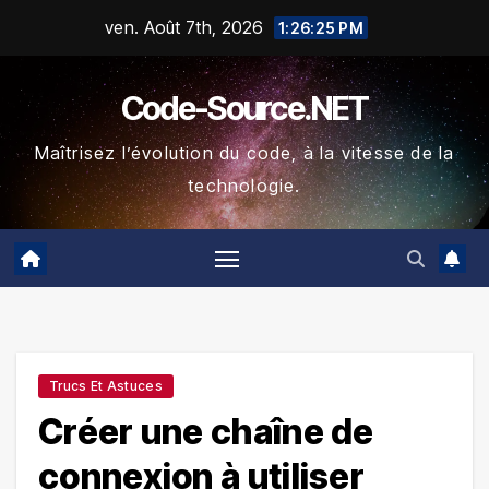
Skip
ven. Août 7th, 2026
1:26:26 PM
to
content
Code-Source.NET
Maîtrisez l’évolution du code, à la vitesse de la
technologie.
Trucs Et Astuces
Créer une chaîne de
connexion à utiliser