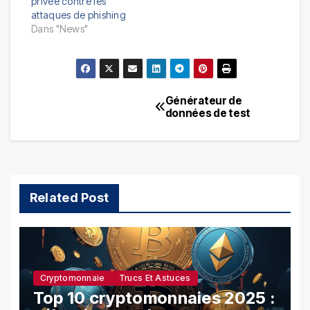
privée contre les
attaques de phishing
Dans "News"
Générateur de
Navigation
données de test
de
l’article
Related Post
Cryptomonnaie
Trucs Et Astuces
Top 10 cryptomonnaies 2025 :