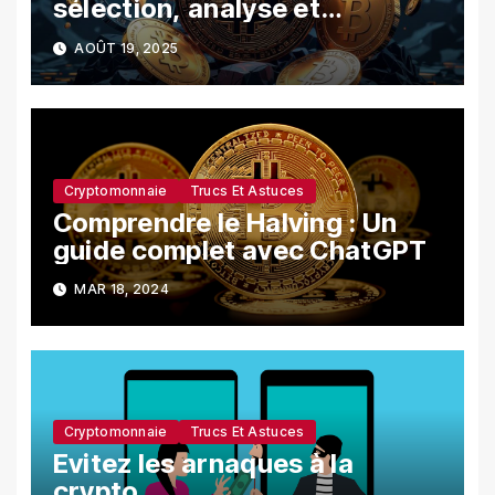
sélection, analyse et
recommandations
AOÛT 19, 2025
Cryptomonnaie
Trucs Et Astuces
Comprendre le Halving : Un
guide complet avec ChatGPT
MAR 18, 2024
Cryptomonnaie
Trucs Et Astuces
Evitez les arnaques à la
crypto