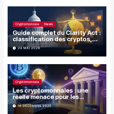
Cryptomonnaie
News
Guide complet du Clarity Act :
classification des cryptos,
SEC vs CFTC, et impacts sur
24 MAI 2026
les investisseurs
Cryptomonnaie
Les cryptomonnaies : une
réelle menace pour les
banques ?
16 DÉCEMBRE 2025