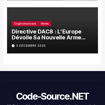
Cryptomonnaie
News
Directive DAC8 : L’Europe
Dévoile Sa Nouvelle Arme
Contre La Fraude Fiscale
5 DÉCEMBRE 2025
Crypto
Code-Source.NET