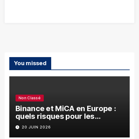
You missed
Non Classé
Binance et MiCA en Europe :
quels risques pour les
utilisateurs ?
20 JUIN 2026