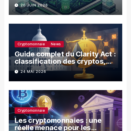
utilisateurs ?
20 JUIN 2026
Cryptomonnaie
News
Guide complet du Clarity Act :
classification des cryptos,
SEC vs CFTC, et impacts sur
24 MAI 2026
les investisseurs
Cryptomonnaie
Les cryptomonnaies : une
réelle menace pour les