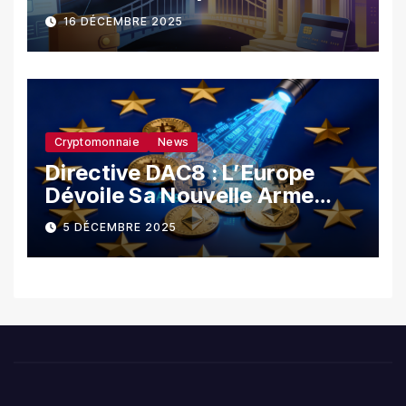
banques ?
16 DÉCEMBRE 2025
Cryptomonnaie
News
Directive DAC8 : L’Europe
Dévoile Sa Nouvelle Arme
Contre La Fraude Fiscale
5 DÉCEMBRE 2025
Crypto