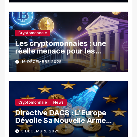
Cryptomonnaie
Les cryptomonnaies : une
réelle menace pour les
banques ?
16 DÉCEMBRE 2025
Cryptomonnaie
News
Directive DAC8 : L’Europe
Dévoile Sa Nouvelle Arme
Contre La Fraude Fiscale
5 DÉCEMBRE 2025
Crypto