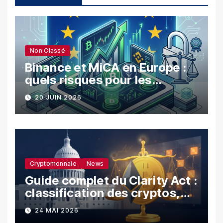
Non Classé
Binance et MiCA en Europe :
quels risques pour les
utilisateurs ?
20 JUIN 2026
Cryptomonnaie
News
Guide complet du Clarity Act :
classification des cryptos,
SEC vs CFTC, et impacts sur
24 MAI 2026
les investisseurs