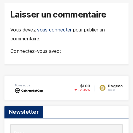
Laisser un commentaire
Vous devez
vous connecter
pour publier un
commentaire.
Connectez-vous avec:
$45.77
Powered by
XRP
$1.03
Dogecoin
$0.
1.62%
-2.35%
XRP
DOGE
Newsletter