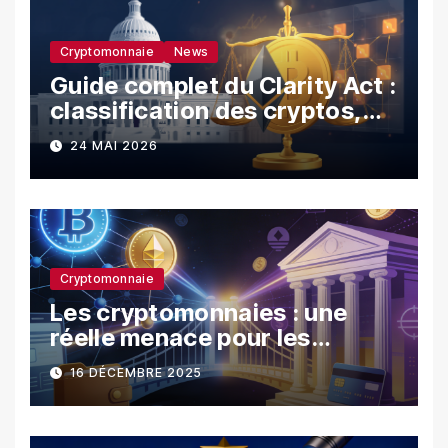
Cryptomonnaie
News
Guide complet du Clarity Act :
classification des cryptos,
SEC vs CFTC, et impacts sur
24 MAI 2026
les investisseurs
Cryptomonnaie
Les cryptomonnaies : une
réelle menace pour les
banques ?
16 DÉCEMBRE 2025