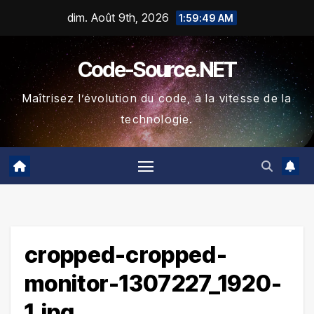
Skip
dim. Août 9th, 2026
1:59:50 AM
to
content
Code-Source.NET
Maîtrisez l’évolution du code, à la vitesse de la
technologie.
cropped-cropped-
monitor-1307227_1920-
1.jpg