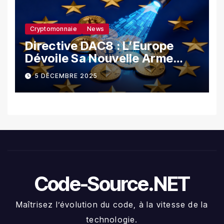
Cryptomonnaie
News
Directive DAC8 : L’Europe
Dévoile Sa Nouvelle Arme
Contre La Fraude Fiscale
5 DÉCEMBRE 2025
Crypto
Code-Source.NET
Maîtrisez l’évolution du code, à la vitesse de la
technologie.