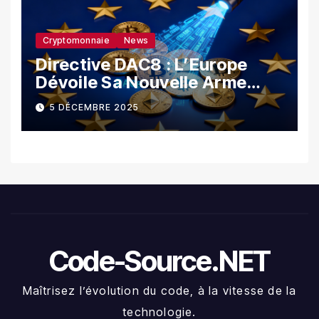
Cryptomonnaie
News
Directive DAC8 : L’Europe
Dévoile Sa Nouvelle Arme
Contre La Fraude Fiscale
5 DÉCEMBRE 2025
Crypto
Code-Source.NET
Maîtrisez l’évolution du code, à la vitesse de la
technologie.