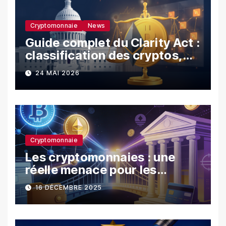
Cryptomonnaie
News
Guide complet du Clarity Act :
classification des cryptos,
SEC vs CFTC, et impacts sur
24 MAI 2026
les investisseurs
Cryptomonnaie
Les cryptomonnaies : une
réelle menace pour les
banques ?
16 DÉCEMBRE 2025