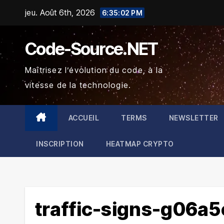
Skip
jeu. Août 6th, 2026
6:35:03 PM
to
content
Code-Source.NET
Maîtrisez l’évolution du code, à la
vitesse de la technologie.
ACCUEIL
TERMS
NEWSLETTER
INSCRIPTION
HEATMAP CRYPTO
traffic-signs-g06a