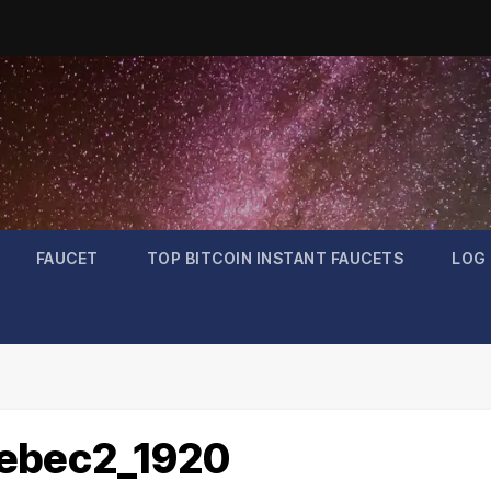
FAUCET
TOP BITCOIN INSTANT FAUCETS
LOG 
5ebec2_1920
Bitcoin
$64,421.85
L
-0.32%
BTC
L