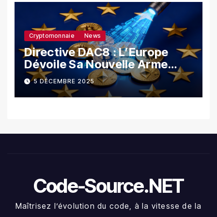
Cryptomonnaie
News
Directive DAC8 : L’Europe
Dévoile Sa Nouvelle Arme
Contre La Fraude Fiscale
5 DÉCEMBRE 2025
Crypto
Code-Source.NET
Maîtrisez l’évolution du code, à la vitesse de la