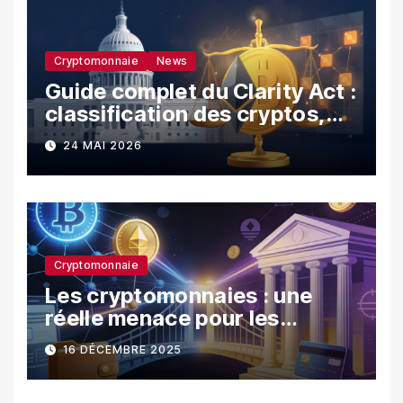
Cryptomonnaie
News
Guide complet du Clarity Act :
classification des cryptos,
SEC vs CFTC, et impacts sur
24 MAI 2026
les investisseurs
Cryptomonnaie
Les cryptomonnaies : une
réelle menace pour les
banques ?
16 DÉCEMBRE 2025