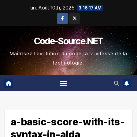
Skip
lun. Août 10th, 2026
3:16:17 AM
to
content
Code-Source.NET
Maîtrisez l’évolution du code, à la vitesse de la
technologie.
a-basic-score-with-its-
syntax-in-alda