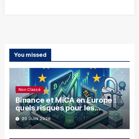
You missed
Non Classé
Binance et MiCA en Europe :
quels risques pour les
utilisateurs ?
20 JUIN 2026