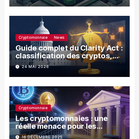
Cryptomonnaie
News
Guide complet du Clarity Act :
classification des cryptos,
SEC vs CFTC, et impacts sur
24 MAI 2026
les investisseurs
Cryptomonnaie
Les cryptomonnaies : une
réelle menace pour les
banques ?
16 DÉCEMBRE 2025