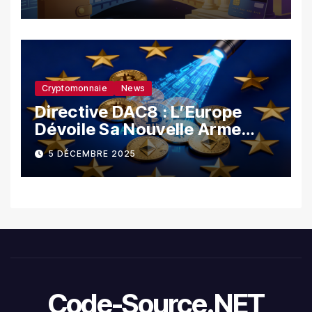
Cryptomonnaie
News
Directive DAC8 : L’Europe
Dévoile Sa Nouvelle Arme
Contre La Fraude Fiscale
5 DÉCEMBRE 2025
Crypto
Code-Source.NET