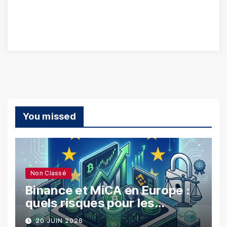
You missed
Non Classé
Binance et MiCA en Europe :
quels risques pour les
utilisateurs ?
20 JUIN 2026