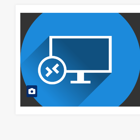
Bitcoin
$65,066.90
Litecoin
0.81%
BTC
LTC