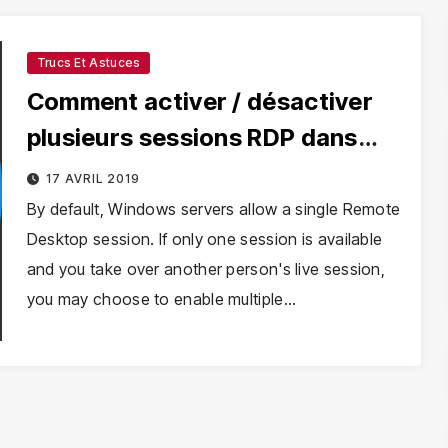
$45.80
XRP
$1.05
Dogecoin
$
Trucs Et Astuces
0.17%
2.95%
XRP
DOGE
Comment activer / désactiver
plusieurs sessions RDP dans
Windows Server
17 AVRIL 2019
By default, Windows servers allow a single Remote
Desktop session. If only one session is available
and you take over another person's live session,
you may choose to enable multiple…