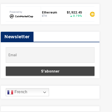
0.071203
Powered by
Ethereum
$1,922.45
BNB
2.52%
0.79%
ETH
BNB
Newsletter
French