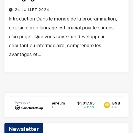
24 JUILLET 2024
Introduction Dans le monde de la programmation,
choisir le bon langage est crucial pour le succès
d’un projet. Que vous soyez un développeur
débutant ou intermédiaire, comprendre les
avantages et…
.070169
Powered by
Ethereum
$1,917.65
BNB
$
-0.21%
0.1%
ETH
BNB
Newsletter