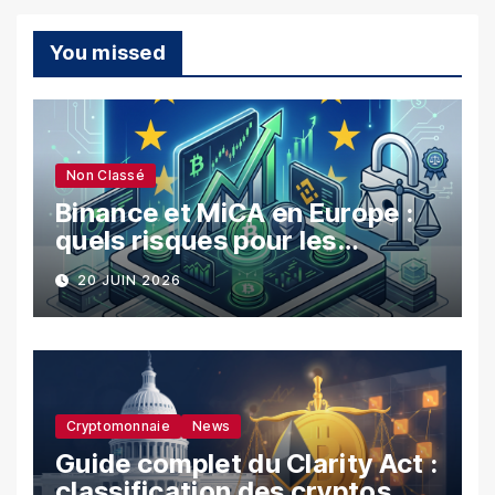
You missed
Non Classé
Binance et MiCA en Europe :
quels risques pour les
utilisateurs ?
20 JUIN 2026
Cryptomonnaie
News
Guide complet du Clarity Act :
classification des cryptos,