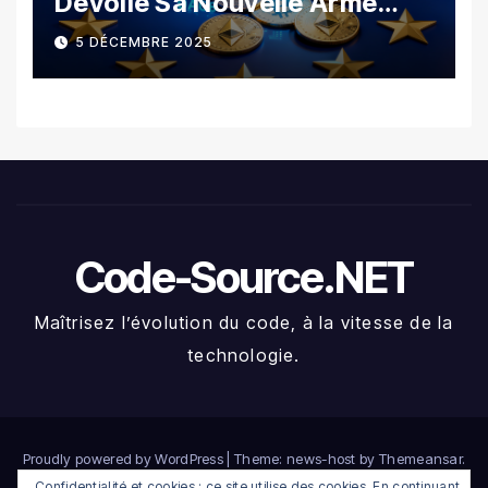
Dévoile Sa Nouvelle Arme
Contre La Fraude Fiscale
5 DÉCEMBRE 2025
Crypto
Code-Source.NET
Maîtrisez l’évolution du code, à la vitesse de la
technologie.
Proudly powered by WordPress
|
Theme: news-host by
Themeansar
.
Confidentialité et cookies : ce site utilise des cookies. En continuant