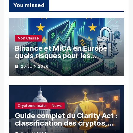
You missed
Non Classé
Binance et MiCA en Europe :
quels risques pour les
utilisateurs ?
20 JUIN 2026
Cryptomonnaie
News
Guide complet du Clarity Act :
classification des cryptos,
SEC vs CFTC, et impacts sur