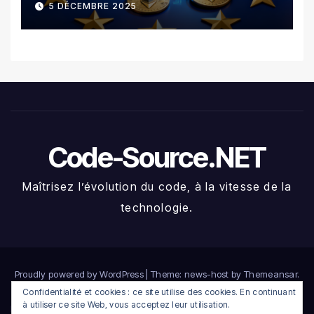
5 DÉCEMBRE 2025
Crypto
Code-Source.NET
Maîtrisez l’évolution du code, à la vitesse de la
technologie.
Proudly powered by WordPress
|
Theme: news-host by
Themeansar
.
Confidentialité et cookies : ce site utilise des cookies. En continuant
à utiliser ce site Web, vous acceptez leur utilisation.
Home
Compte
Connexion
Déconnexion
Heatmap crypto du jour