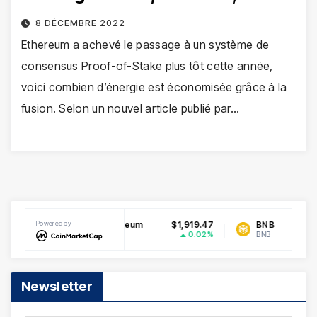
8 DÉCEMBRE 2022
Ethereum a achevé le passage à un système de
consensus Proof-of-Stake plus tôt cette année,
voici combien d’énergie est économisée grâce à la
fusion. Selon un nouvel article publié par…
0200
Powered by
Ethereum
$1,919.47
BNB
$603
0.23%
0.02%
1
ETH
BNB
Newsletter