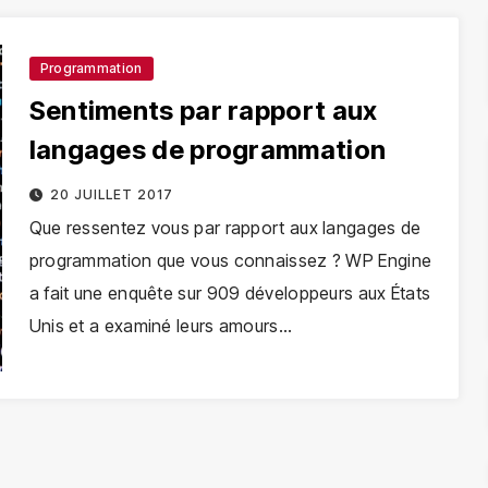
$45.69
XRP
$1.04
Dogecoin
$0
Programmation
-0.08%
1.21%
XRP
DOGE
Sentiments par rapport aux
langages de programmation
20 JUILLET 2017
Que ressentez vous par rapport aux langages de
programmation que vous connaissez ? WP Engine
a fait une enquête sur 909 développeurs aux États
Unis et a examiné leurs amours…