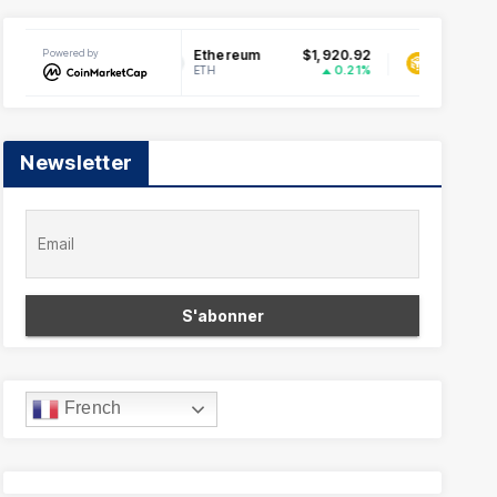
.071046
Powered by
Ethereum
$1,920.92
BNB
1.55%
0.21%
ETH
BNB
Newsletter
French