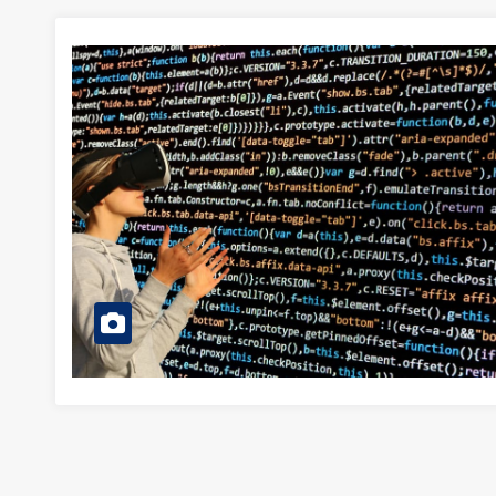
Bitcoin
$65,067.77
Litecoin
0.02%
BTC
LTC