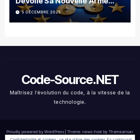
Dévoile Sa Nouvelle Arme
Contre La Fraude Fiscale
5 DÉCEMBRE 2025
Crypto
Code-Source.NET
Maîtrisez l’évolution du code, à la vitesse de la
technologie.
Proudly powered by WordPress
|
Theme: news-host by
Themeansar
.
Confidentialité et cookies : ce site utilise des cookies. En continuant