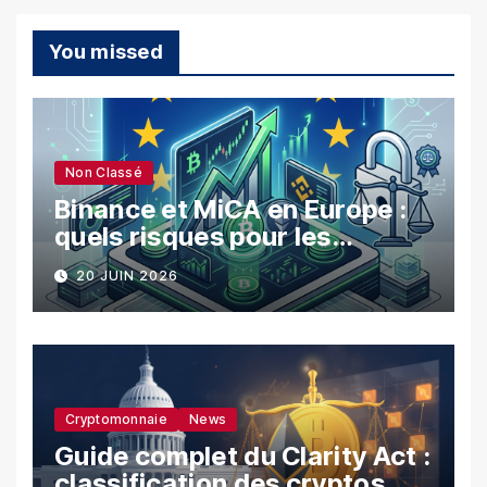
You missed
Non Classé
Binance et MiCA en Europe :
quels risques pour les
utilisateurs ?
20 JUIN 2026
Cryptomonnaie
News
Guide complet du Clarity Act :
classification des cryptos,