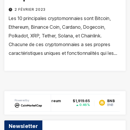
2 FÉVRIER 2023
Les 10 principales cryptomonnaies sont Bitcoin,
Ethereum, Binance Coin, Cardano, Dogecoin,
Polkadot, XRP, Tether, Solana, et Chainlink.
Chacune de ces cryptomonnaies a ses propres
caractéristiques uniques et fonctionnalités qui les…
070846
Powered by
Ethereum
$1,919.65
BNB
$6
1.64%
0.46%
ETH
BNB
Newsletter