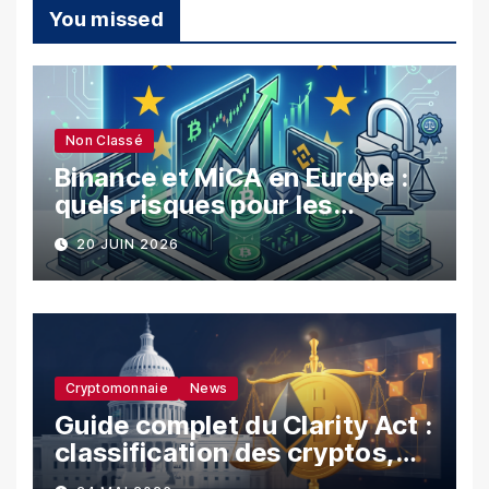
You missed
Non Classé
Binance et MiCA en Europe :
quels risques pour les
utilisateurs ?
20 JUIN 2026
Cryptomonnaie
News
Guide complet du Clarity Act :
classification des cryptos,
SEC vs CFTC, et impacts sur