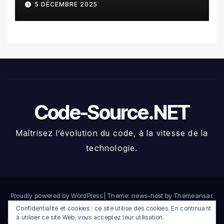
5 DÉCEMBRE 2025
Crypto
Code-Source.NET
Maîtrisez l’évolution du code, à la vitesse de la
technologie.
Proudly powered by WordPress
|
Theme: news-host by
Themeansar
.
Confidentialité et cookies : ce site utilise des cookies. En continuant
à utiliser ce site Web, vous acceptez leur utilisation.
Home
Compte
Connexion
Déconnexion
Heatmap crypto du jour