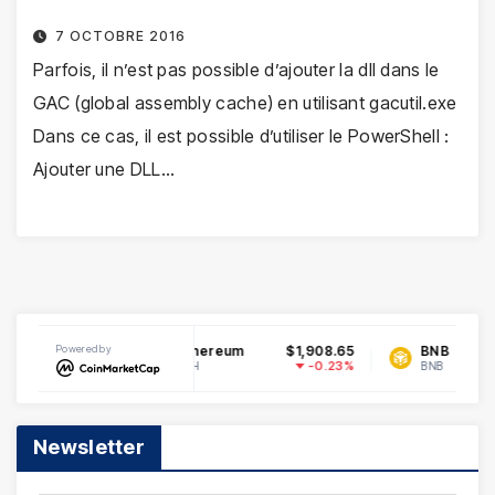
7 OCTOBRE 2016
Parfois, il n’est pas possible d’ajouter la dll dans le
GAC (global assembly cache) en utilisant gacutil.exe
Dans ce cas, il est possible d’utiliser le PowerShell :
Ajouter une DLL…
0.069441
Powered by
Ethereum
$1,908.65
BNB
0.47%
-0.23%
ETH
BNB
Newsletter