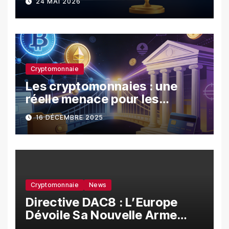
24 MAI 2026
les investisseurs
Cryptomonnaie
Les cryptomonnaies : une
réelle menace pour les
banques ?
16 DÉCEMBRE 2025
Cryptomonnaie
News
Directive DAC8 : L’Europe
Dévoile Sa Nouvelle Arme
Contre La Fraude Fiscale