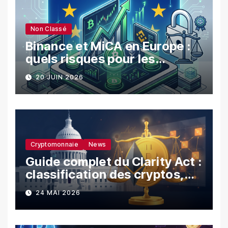
Non Classé
Binance et MiCA en Europe :
quels risques pour les
utilisateurs ?
20 JUIN 2026
Cryptomonnaie
News
Guide complet du Clarity Act :
classification des cryptos,
SEC vs CFTC, et impacts sur
24 MAI 2026
les investisseurs