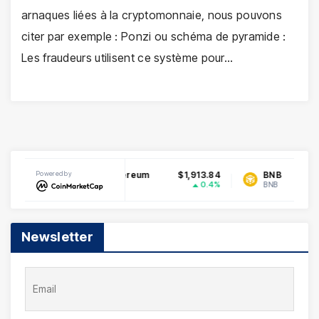
arnaques liées à la cryptomonnaie, nous pouvons
citer par exemple : Ponzi ou schéma de pyramide :
Les fraudeurs utilisent ce système pour…
069768
Powered by
Ethereum
$1,913.84
BNB
$5
1.15%
0.4%
ETH
BNB
Newsletter