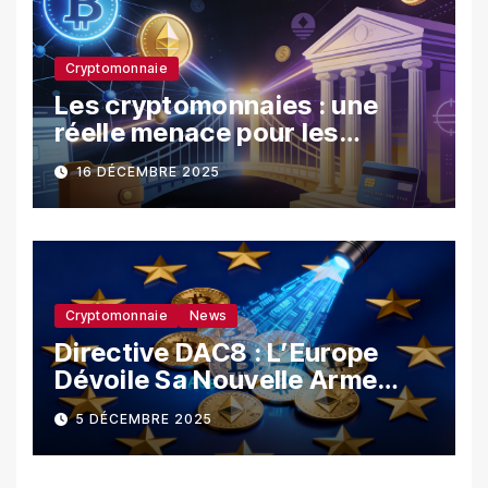
Cryptomonnaie
Les cryptomonnaies : une
réelle menace pour les
banques ?
16 DÉCEMBRE 2025
Cryptomonnaie
News
Directive DAC8 : L’Europe
Dévoile Sa Nouvelle Arme
Contre La Fraude Fiscale
5 DÉCEMBRE 2025
Crypto