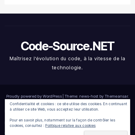
Code-Source.NET
Maîtrisez l’évolution du code, à la vitesse de la
technologie.
Proudly powered by WordPress
|
Theme: news-host by
Themeansar
.
Confidentialité et cookies : ce site utilise des cookies. En continuant
à utiliser ce site Web, vous acceptez leur utilisation.
Home
Compte
Connexion
Déconnexion
Heatmap crypto du jour
Pour en savoir plus, notamment sur la façon de contrôler les
Inscription
Membres
Newsletter
Réinitialisation du mot de passe
Terms
cookies, consultez :
Politique relative aux cookies
Top Bitcoin Instant Faucets
Utilisateur·rice