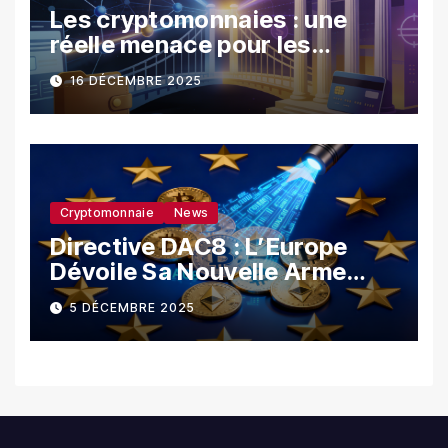
Les cryptomonnaies : une
réelle menace pour les
banques ?
16 DÉCEMBRE 2025
Cryptomonnaie
News
Directive DAC8 : L’Europe
Dévoile Sa Nouvelle Arme
Contre La Fraude Fiscale
5 DÉCEMBRE 2025
Crypto