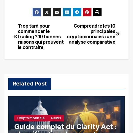
Trop tard pour
Comprendre les 10
Navigation
commencer le
principales
trading ? 10 bonnes
cryptomonnaies : une
de
raisons qui prouvent
analyse comparative
le contraire
l’article
Related Post
Cryptomonnaie
News
Guide complet du Clarity Act :