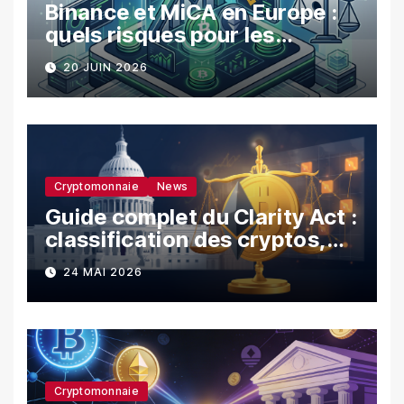
Binance et MiCA en Europe :
quels risques pour les
utilisateurs ?
20 JUIN 2026
Cryptomonnaie
News
Guide complet du Clarity Act :
classification des cryptos,
SEC vs CFTC, et impacts sur
24 MAI 2026
les investisseurs
Cryptomonnaie