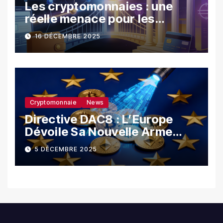
Les cryptomonnaies : une
réelle menace pour les
banques ?
16 DÉCEMBRE 2025
Cryptomonnaie
News
Directive DAC8 : L’Europe
Dévoile Sa Nouvelle Arme
Contre La Fraude Fiscale
5 DÉCEMBRE 2025
Crypto