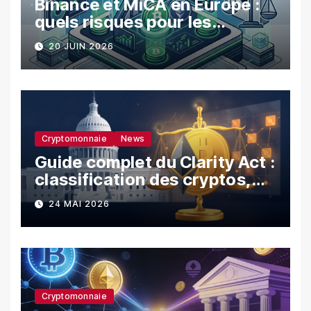
Binance et MiCA en Europe :
quels risques pour les
utilisateurs ?
20 JUIN 2026
Cryptomonnaie
News
Guide complet du Clarity Act :
classification des cryptos,
SEC vs CFTC, et impacts sur
24 MAI 2026
les investisseurs
Cryptomonnaie