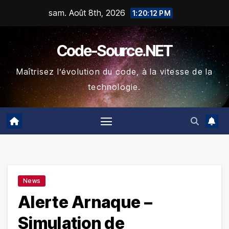
Skip
sam. Août 8th, 2026
1:20:13 PM
to
content
Code-Source.NET
Maîtrisez l’évolution du code, à la vitesse de la
technologie.
News
Alerte Arnaque –
Simulation de