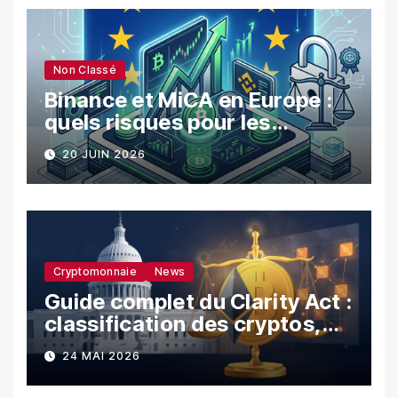
Non Classé
Binance et MiCA en Europe :
quels risques pour les
utilisateurs ?
20 JUIN 2026
Cryptomonnaie
News
Guide complet du Clarity Act :
classification des cryptos,
SEC vs CFTC, et impacts sur
24 MAI 2026
les investisseurs