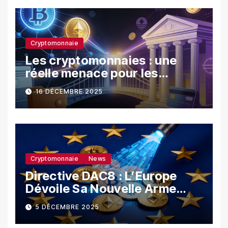
Cryptomonnaie
Les cryptomonnaies : une
réelle menace pour les
banques ?
16 DÉCEMBRE 2025
Cryptomonnaie
News
Directive DAC8 : L’Europe
Dévoile Sa Nouvelle Arme
Contre La Fraude Fiscale
5 DÉCEMBRE 2025
Crypto