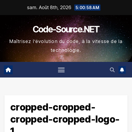
Skip
sam. Août 8th, 2026
5:00:59 AM
to
content
Code-Source.NET
Maîtrisez l’évolution du code, à la vitesse de la
technologie.
cropped-cropped-
cropped-cropped-logo-
1