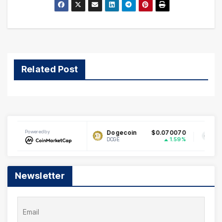
Related Post
Powered by
$1.03
Dogecoin
$0.070070
Ethereu
1.37%
1.59%
DOGE
ETH
Newsletter