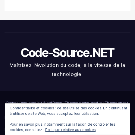
Code-Source.NET
Maîtrisez l’évolution du code, à la vitesse de la
technologie.
Proudly powered by WordPress
|
Theme: news-host by
Themeansar
.
Confidentialité et cookies : ce site utilise des cookies. En continuant
à utiliser ce site Web, vous acceptez leur utilisation.
Home
Compte
Connexion
Déconnexion
Heatmap crypto du jour
Pour en savoir plus, notamment sur la façon de contrôler les
Inscription
Membres
Newsletter
Réinitialisation du mot de passe
Terms
cookies, consultez :
Politique relative aux cookies