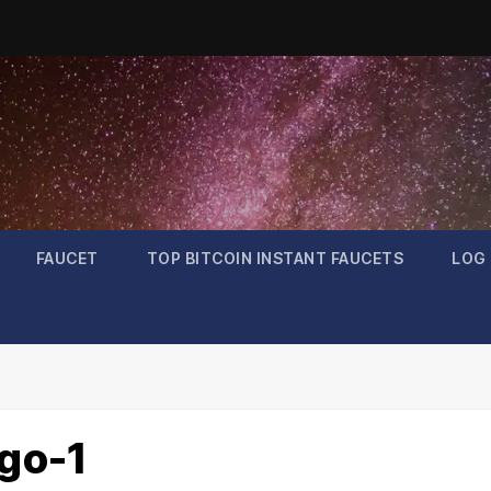
FAUCET
TOP BITCOIN INSTANT FAUCETS
LOG 
go-1
Bitcoin
$64,769.15
-0.28%
BTC