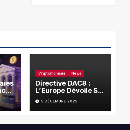
Cryptomonnaie
News
aies
Directive DAC8 :
ace
L’Europe Dévoile Sa
s ?
Nouvelle Arme
5 DÉCEMBRE 2025
Contre La Fraude
Fiscale Crypto