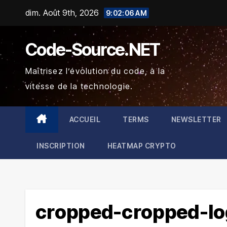
Skip
dim. Août 9th, 2026
9:02:06 AM
to
content
Code-Source.NET
Maîtrisez l’évolution du code, à la
vitesse de la technologie.
ACCUEIL
TERMS
NEWSLETTER
INSCRIPTION
HEATMAP CRYPTO
cropped-cropped-lo