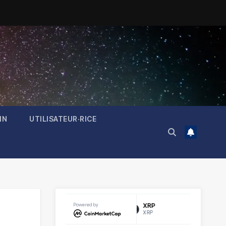
IN
UTILISATEUR·RICE
Litecoin
$46.20
Powered by
XRP
$1.03
1.44%
-0.23%
LTC
XRP